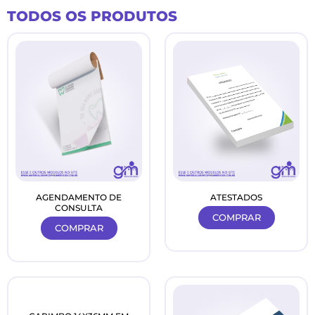
Ir
TODOS OS PRODUTOS
para
o
conteúdo
AGENDAMENTO DE
ATESTADOS
CONSULTA
COMPRAR
COMPRAR