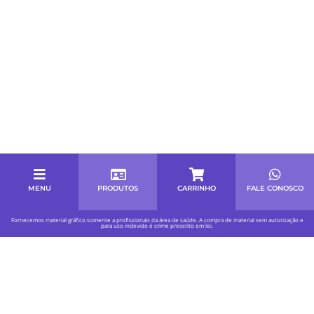
MENU
PRODUTOS
CARRINHO
FALE CONOSCO
Fornecemos material gráfico somente a profissionais da área de saúde. A compra de material sem autorização e
para uso indevido é crime prescrito em lei.