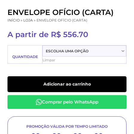
Ir
para
ENVELOPE OFÍCIO (CARTA)
o
INÍCIO
»
LOJA
»
ENVELOPE OFÍCIO (CARTA)
conteúdo
A partir de
R$
556.70
Envelope
Ofício
QUANTIDADE
Limpar
(Carta)
quantidade
Adicionar ao carrinho
Comprar pelo WhatsApp
PROMOÇÃO VÁLIDA POR TEMPO LIMITADO