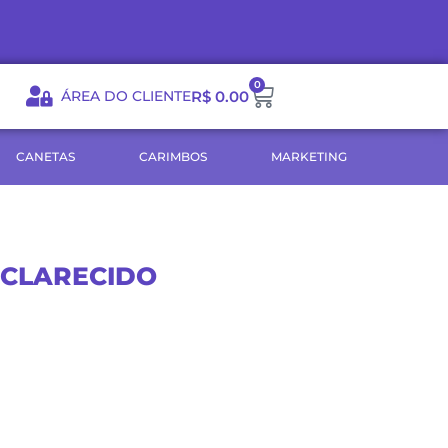
0
Carrinho
ÁREA DO CLIENTE
R$
0.00
CANETAS
CARIMBOS
MARKETING
SCLARECIDO