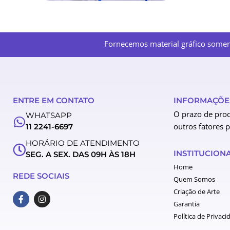
Fornecemos material gráfico soment
ENTRE EM CONTATO
INFORMAÇÕES
O prazo de prod
WHATSAPP
outros fatores 
11 2241-6697
HORÁRIO DE ATENDIMENTO
INSTITUCION
SEG. A SEX. DAS 09H ÀS 18H
Home
REDE SOCIAIS
Quem Somos
Criação de Arte
F
I
a
n
Garantia
c
s
Política de Privaci
e
t
b
a