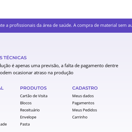
e a profissionais da área de saúde. A compra de material sem aut
 TÉCNICAS
ução é apenas uma previsão, a falta de pagamento dentre
podem ocasionar atraso na produção
AL
PRODUTOS
CADASTRO
Cartão de Visita
Meus dados
Blocos
Pagamentos
Receituário
Meus Pedidos
Envelope
Carrinho
dade
Pasta