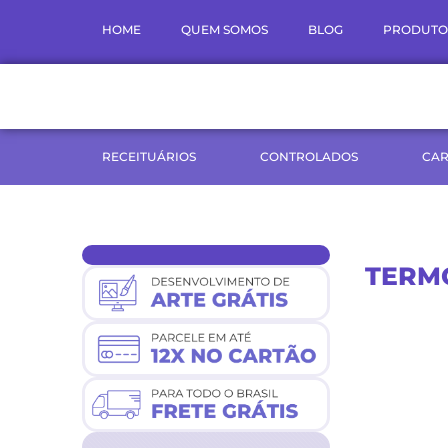
Ir
HOME
QUEM SOMOS
BLOG
PRODUTO
para
o
conteúdo
RECEITUÁRIOS
CONTROLADOS
CAR
TERMO