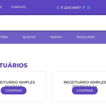
S
CONTATO
11 2241-6697
TÕES
BLOCOS
PASTAS
ENVELOPES
ITUÁRIOS
EITUÁRIO SIMPLES
RECEITUÁRIO SIMPLES
(15X21CM)
(21X30CM) A4
COMPRAR
COMPRAR