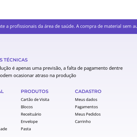
e a profissionais da área de saúde. A compra de material sem aut
 TÉCNICAS
ução é apenas uma previsão, a falta de pagamento dentre
podem ocasionar atraso na produção
AL
PRODUTOS
CADASTRO
Cartão de Visita
Meus dados
Blocos
Pagamentos
Receituário
Meus Pedidos
Envelope
Carrinho
dade
Pasta