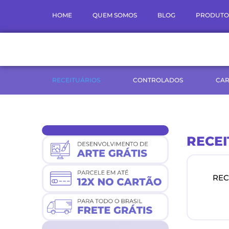
Ir
HOME
QUEM SOMOS
BLOG
PRODUTO
para
o
conteúdo
RECEITUÁRIOS
CONTROLADOS
CAR
RECE
REC