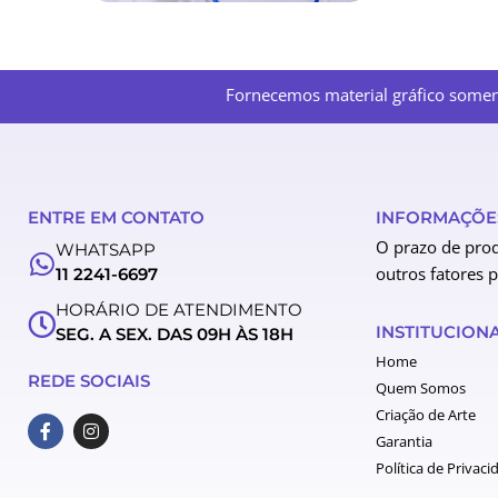
Fornecemos material gráfico soment
ENTRE EM CONTATO
INFORMAÇÕES
O prazo de prod
WHATSAPP
outros fatores 
11 2241-6697
HORÁRIO DE ATENDIMENTO
INSTITUCION
SEG. A SEX. DAS 09H ÀS 18H
Home
REDE SOCIAIS
Quem Somos
Criação de Arte
F
I
a
n
Garantia
c
s
Política de Privaci
e
t
b
a