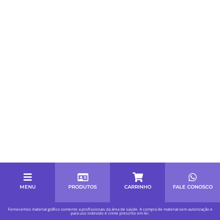
MENU
PRODUTOS
CARRINHO
FALE CONOSCO
Fornecemos material gráfico somente a profissionais da área de saúde. A compra de material sem autorização e
para uso indevido é crime prescrito em lei.