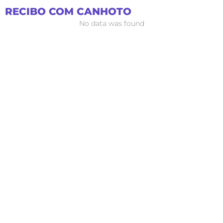
Ir
RECIBO COM CANHOTO
para
No data was found
o
conteúdo