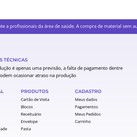
e a profissionais da área de saúde. A compra de material sem aut
 TÉCNICAS
ução é apenas uma previsão, a falta de pagamento dentre
podem ocasionar atraso na produção
AL
PRODUTOS
CADASTRO
Cartão de Visita
Meus dados
Blocos
Pagamentos
Receituário
Meus Pedidos
Envelope
Carrinho
dade
Pasta