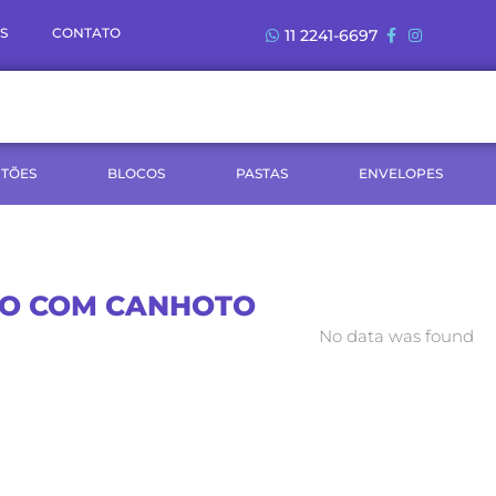
S
CONTATO
11 2241-6697
TÕES
BLOCOS
PASTAS
ENVELOPES
BO COM CANHOTO
No data was found