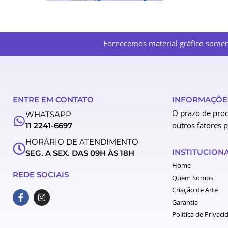
Fornecemos material gráfico soment
ENTRE EM CONTATO
INFORMAÇÕES
O prazo de prod
WHATSAPP
outros fatores 
11 2241-6697
HORÁRIO DE ATENDIMENTO
INSTITUCION
SEG. A SEX. DAS 09H ÀS 18H
Home
REDE SOCIAIS
Quem Somos
Criação de Arte
F
I
a
n
Garantia
c
s
Política de Privaci
e
t
b
a