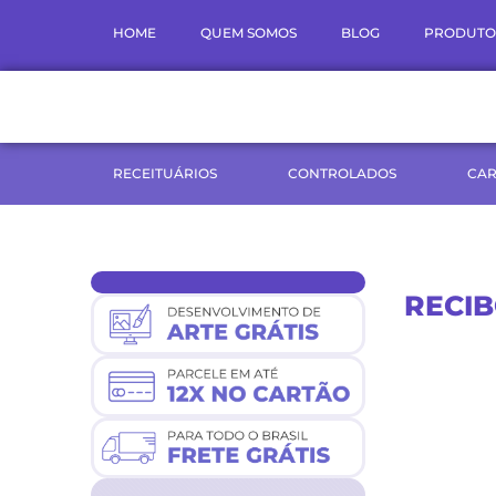
Ir
HOME
QUEM SOMOS
BLOG
PRODUTO
para
o
conteúdo
RECEITUÁRIOS
CONTROLADOS
CAR
RECI