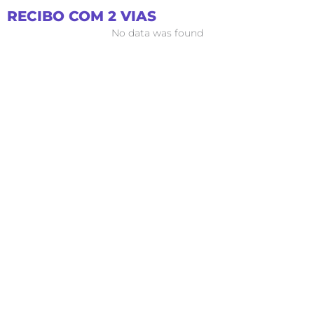
Ir
RECIBO COM 2 VIAS
para
No data was found
o
conteúdo