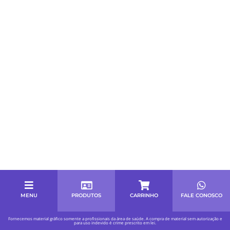
MENU
PRODUTOS
CARRINHO
FALE CONOSCO
Fornecemos material gráfico somente a profissionais da área de saúde. A compra de material sem autorização e
para uso indevido é crime prescrito em lei.