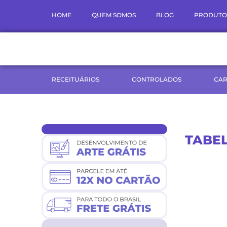
Ir
HOME
QUEM SOMOS
BLOG
PRODUTO
para
o
conteúdo
RECEITUÁRIOS
CONTROLADOS
CAR
TABE