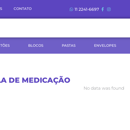
S
CONTATO
11 2241-6697
TÕES
BLOCOS
PASTAS
ENVELOPES
LA DE MEDICAÇÃO
No data was found