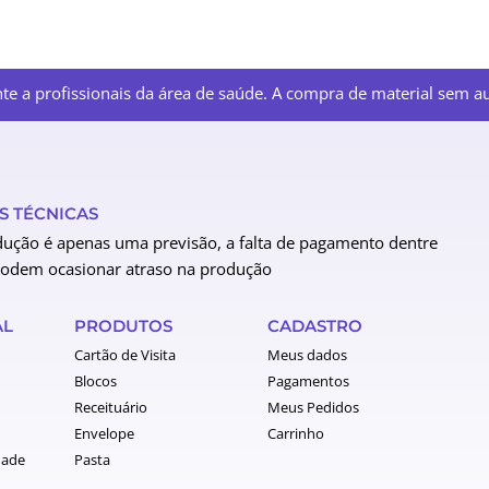
e a profissionais da área de saúde. A compra de material sem aut
 TÉCNICAS
ução é apenas uma previsão, a falta de pagamento dentre
podem ocasionar atraso na produção
AL
PRODUTOS
CADASTRO
Cartão de Visita
Meus dados
Blocos
Pagamentos
Receituário
Meus Pedidos
Envelope
Carrinho
dade
Pasta