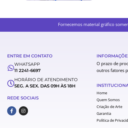
Fornecemos material gráfico soment
ENTRE EM CONTATO
INFORMAÇÕES
O prazo de prod
WHATSAPP
outros fatores 
11 2241-6697
HORÁRIO DE ATENDIMENTO
INSTITUCION
SEG. A SEX. DAS 09H ÀS 18H
Home
REDE SOCIAIS
Quem Somos
Criação de Arte
F
I
a
n
Garantia
c
s
Política de Privaci
e
t
b
a