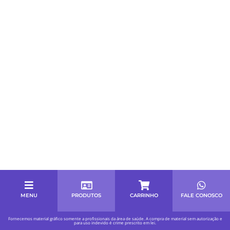
MENU
PRODUTOS
CARRINHO
FALE CONOSCO
Fornecemos material gráfico somente a profissionais da área de saúde. A compra de material sem autorização e
para uso indevido é crime prescrito em lei.