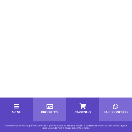
MENU
PRODUTOS
CARRINHO
FALE CONOSCO
Fornecemos material gráfico somente a profissionais da área de saúde. A compra de material sem autorização e
para uso indevido é crime prescrito em lei.