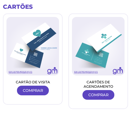
Ir
CARTÕES
para
o
conteúdo
CARTÃO DE VISITA
CARTÕES DE
AGENDAMENTO
COMPRAR
COMPRAR