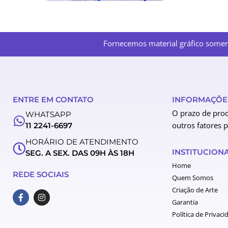
Fornecemos material gráfico soment
ENTRE EM CONTATO
INFORMAÇÕES
O prazo de prod
WHATSAPP
outros fatores 
11 2241-6697
HORÁRIO DE ATENDIMENTO
INSTITUCION
SEG. A SEX. DAS 09H ÀS 18H
Home
REDE SOCIAIS
Quem Somos
Criação de Arte
F
I
a
n
Garantia
c
s
Política de Privaci
e
t
b
a