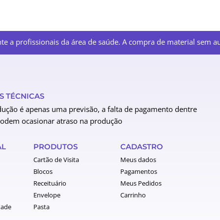
e a profissionais da área de saúde. A compra de material sem aut
 TÉCNICAS
ução é apenas uma previsão, a falta de pagamento dentre
podem ocasionar atraso na produção
AL
PRODUTOS
CADASTRO
Cartão de Visita
Meus dados
Blocos
Pagamentos
Receituário
Meus Pedidos
Envelope
Carrinho
dade
Pasta