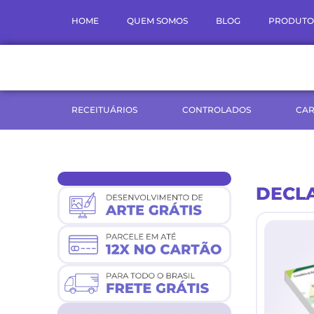
Ir
HOME
QUEM SOMOS
BLOG
PRODUTO
para
o
conteúdo
RECEITUÁRIOS
CONTROLADOS
CAR
DECL