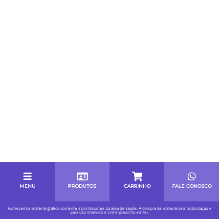
MENU
PRODUTOS
CARRINHO
FALE CONOSCO
Fornecemos material gráfico somente a profissionais da área de saúde. A compra de material sem autorização e
para uso indevido é crime prescrito em lei.