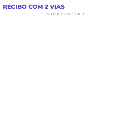
Ir
RECIBO COM 2 VIAS
para
No data was found
o
conteúdo