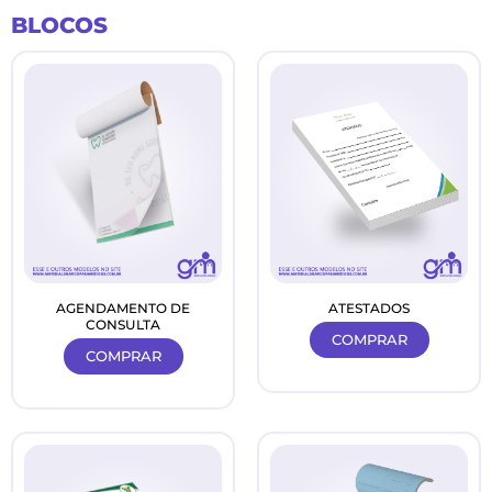
Ir
BLOCOS
para
o
conteúdo
AGENDAMENTO DE
ATESTADOS
CONSULTA
COMPRAR
COMPRAR