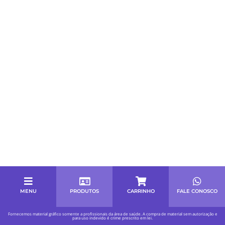
MENU
PRODUTOS
CARRINHO
FALE CONOSCO
Fornecemos material gráfico somente a profissionais da área de saúde. A compra de material sem autorização e
para uso indevido é crime prescrito em lei.