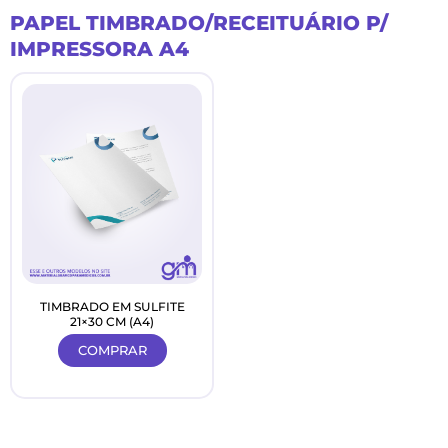
Ir
PAPEL TIMBRADO/RECEITUÁRIO P/
para
IMPRESSORA A4
o
conteúdo
TIMBRADO EM SULFITE
21×30 CM (A4)
COMPRAR