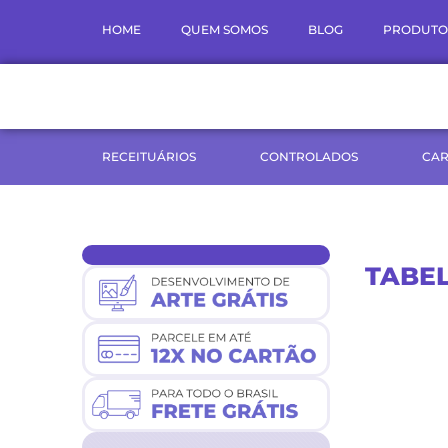
Ir
HOME
QUEM SOMOS
BLOG
PRODUTO
para
o
conteúdo
RECEITUÁRIOS
CONTROLADOS
CAR
TABE