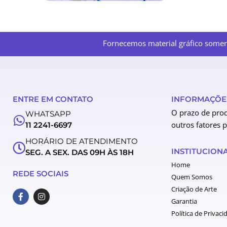
Fornecemos material gráfico soment
ENTRE EM CONTATO
INFORMAÇÕES
O prazo de prod
WHATSAPP
outros fatores 
11 2241-6697
HORÁRIO DE ATENDIMENTO
INSTITUCION
SEG. A SEX. DAS 09H ÀS 18H
Home
REDE SOCIAIS
Quem Somos
Criação de Arte
F
I
a
n
Garantia
c
s
Política de Privaci
e
t
b
a