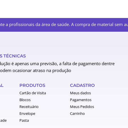
e a profissionais da área de saúde. A compra de material sem aut
 TÉCNICAS
ução é apenas uma previsão, a falta de pagamento dentre
podem ocasionar atraso na produção
AL
PRODUTOS
CADASTRO
Cartão de Visita
Meus dados
Blocos
Pagamentos
Receituário
Meus Pedidos
Envelope
Carrinho
dade
Pasta