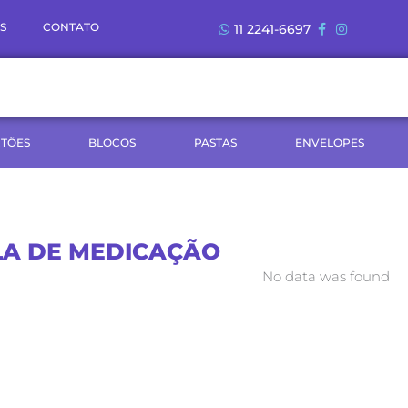
S
CONTATO
11 2241-6697
TÕES
BLOCOS
PASTAS
ENVELOPES
LA DE MEDICAÇÃO
No data was found