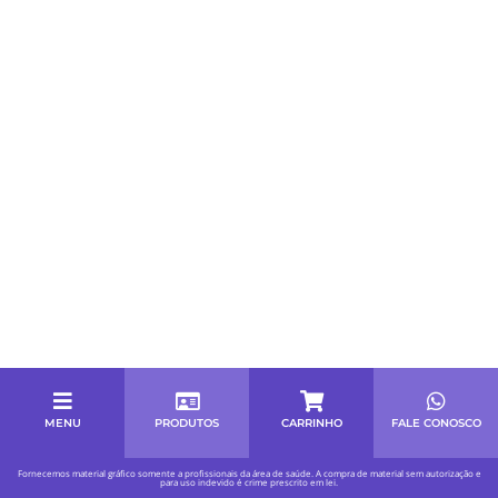
MENU
PRODUTOS
CARRINHO
FALE CONOSCO
Fornecemos material gráfico somente a profissionais da área de saúde. A compra de material sem autorização e
para uso indevido é crime prescrito em lei.