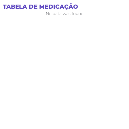
Ir
TABELA DE MEDICAÇÃO
para
No data was found
o
conteúdo