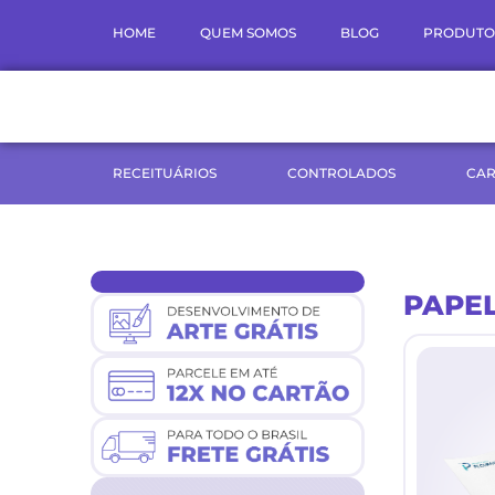
Ir
HOME
QUEM SOMOS
BLOG
PRODUTO
para
o
conteúdo
RECEITUÁRIOS
CONTROLADOS
CAR
PAPEL