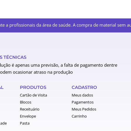
e a profissionais da área de saúde. A compra de material sem aut
 TÉCNICAS
ução é apenas uma previsão, a falta de pagamento dentre
podem ocasionar atraso na produção
AL
PRODUTOS
CADASTRO
Cartão de Visita
Meus dados
Blocos
Pagamentos
Receituário
Meus Pedidos
Envelope
Carrinho
dade
Pasta