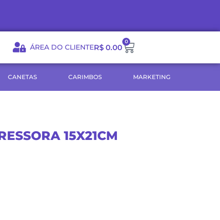
0
Carrinho
ÁREA DO CLIENTE
R$
0.00
CANETAS
CARIMBOS
MARKETING
RESSORA 15X21CM