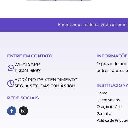
Fornecemos material gráfico soment
ENTRE EM CONTATO
INFORMAÇÕES
O prazo de prod
WHATSAPP
outros fatores 
11 2241-6697
HORÁRIO DE ATENDIMENTO
INSTITUCION
SEG. A SEX. DAS 09H ÀS 18H
Home
REDE SOCIAIS
Quem Somos
Criação de Arte
F
I
a
n
Garantia
c
s
Política de Privaci
e
t
b
a