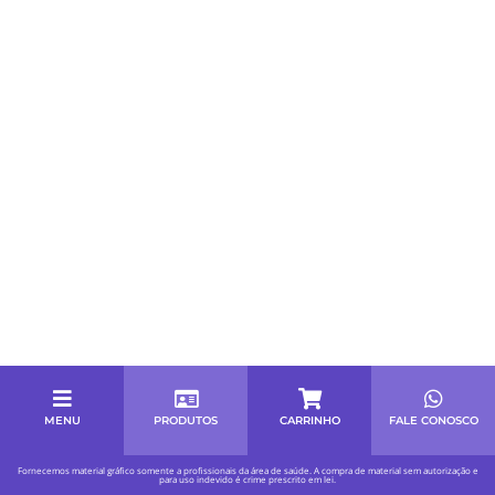
MENU
PRODUTOS
CARRINHO
FALE CONOSCO
Fornecemos material gráfico somente a profissionais da área de saúde. A compra de material sem autorização e
para uso indevido é crime prescrito em lei.