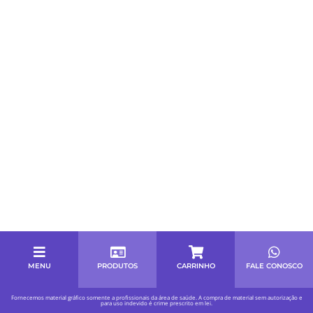
MENU
PRODUTOS
CARRINHO
FALE CONOSCO
Fornecemos material gráfico somente a profissionais da área de saúde. A compra de material sem autorização e
para uso indevido é crime prescrito em lei.