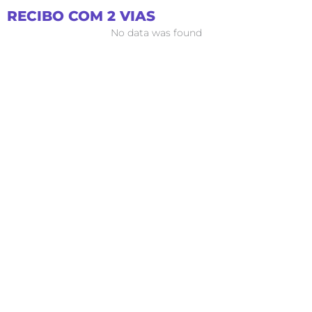
Ir
RECIBO COM 2 VIAS
para
No data was found
o
conteúdo