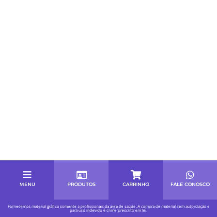
MENU
PRODUTOS
CARRINHO
FALE CONOSCO
Fornecemos material gráfico somente a profissionais da área de saúde. A compra de material sem autorização e
para uso indevido é crime prescrito em lei.