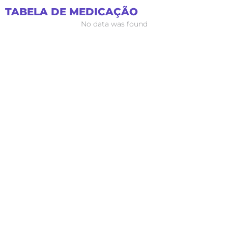
Ir
TABELA DE MEDICAÇÃO
para
No data was found
o
conteúdo