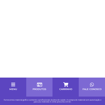
MENU
PRODUTOS
CARRINHO
FALE CONOSCO
Fornecemos material gráfico somente a profissionais da área de saúde. A compra de material sem autorização e
para uso indevido é crime prescrito em lei.