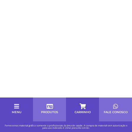
MENU
PRODUTOS
CARRINHO
FALE CONOSCO
Fornecemos material gráfico somente a profissionais da área de saúde. A compra de material sem autorização e
para uso indevido é crime prescrito em lei.